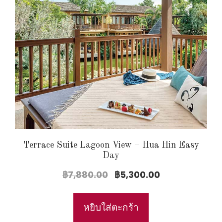
Terrace Suite Lagoon View – Hua Hin Easy
Day
Original
Current
฿
7,880.00
฿
5,300.00
price
price
was:
is:
หยิบใส่ตะกร้า
฿7,880.00.
฿5,300.00.